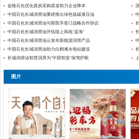
金陵石化优化煤炭采购渠道助力企业降本
•
•
中国石化长城润滑油重磅推出绿色低碳液压油
•
•
中国石化长城润滑油与斯凯孚签订战略合作协议
•
•
中国石化长城润滑油开拓陆上风电“蓝海”
•
•
中国石化长城润滑油云发布新能源润滑产品
•
•
中国石化长城润滑油助力白鹤滩水电站建设
•
•
长城润滑油智慧润滑为“中国智造”保驾护航
•
•
图片