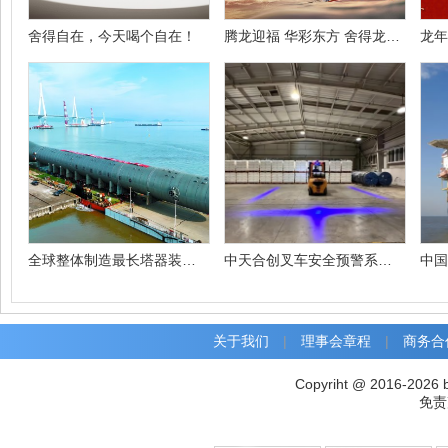
舍得自在，今天喝个自在！
腾龙迎福 华彩东方 舍得龙年生肖酒礼盒限量上新
龙年
全球整体制造最长塔器装船交付
中天合创叉车安全预警系统投入使用
关于我们
|
理事会章程
|
商务合
Copyriht @ 2016-2026 
免责声