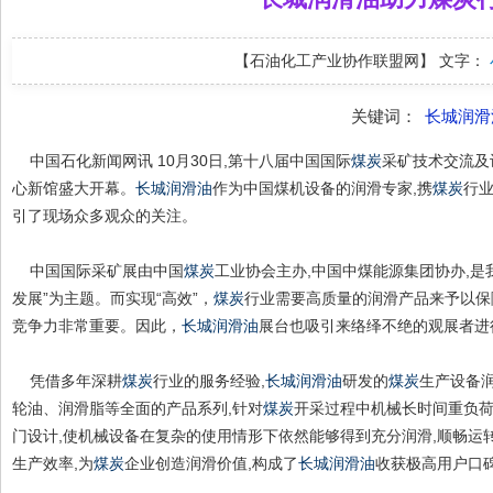
【石油化工产业协作联盟网】
文字：
关键词：
长城润滑
中国石化新闻网讯 10月30日,第十八届中国国际
煤炭
采矿技术交流及
心新馆盛大开幕。
长城润滑油
作为中国煤机设备的润滑专家,携
煤炭
行业
引了现场众多观众的关注。
中国国际采矿展由中国
煤炭
工业协会主办,中国中煤能源集团协办,是
发展”为主题。而实现“高效”，
煤炭
行业需要高质量的润滑产品来予以保
竞争力非常重要。因此，
长城润滑油
展台也吸引来络绎不绝的观展者进
凭借多年深耕
煤炭
行业的服务经验,
长城润滑油
研发的
煤炭
生产设备
轮油、润滑脂等全面的产品系列,针对
煤炭
开采过程中机械长时间重负
门设计,使机械设备在复杂的使用情形下依然能够得到充分润滑,顺畅运
生产效率,为
煤炭
企业创造润滑价值,构成了
长城润滑油
收获极高用户口碑