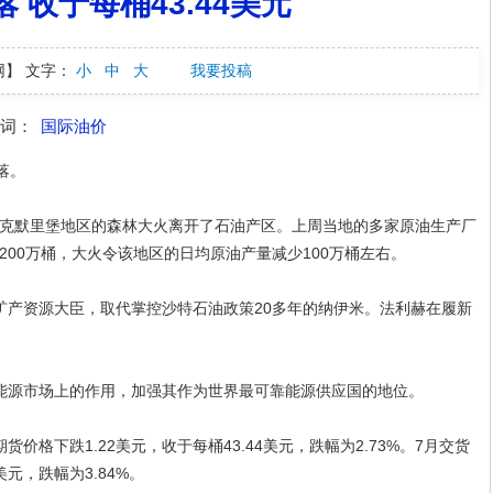
 收于每桶43.44美元
网】
文字：
小
中
大
我要投稿
键词：
国际油价
落。
默里堡地区的森林大火离开了石油产区。上周当地的多家原油生产厂
00万桶，大火令该地区的日均原油产量减少100万桶左右。
产资源大臣，取代掌控沙特石油政策20多年的纳伊米。法利赫在履新
源市场上的作用，加强其作为世界最可靠能源供应国的地位。
下跌1.22美元，收于每桶43.44美元，跌幅为2.73%。7月交货
美元，跌幅为3.84%。