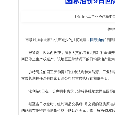
国际油价9日回落
【石油化工产业协作联盟
关
市场对加拿大原油供应减少的担忧减弱，
国际油价
9日回
报道说，因风向改变，加拿大艾伯塔省北部油砂重镇麦克
商已停止生产或减产。该地区正常情况下的日均原油产量为2
沙特阿拉伯国王萨勒曼7日任命法利赫为能源、工业和矿
前曾长期担任沙特国家石油公司的首席执行官和董事长。
法利赫8日在一份声明中表示，沙特将继续发挥在国际能
截至当日收盘时，纽约商品交易所6月交货的轻质原油期货价格
的伦敦布伦特原油期货价格下跌1.74美元，收于每桶43.63