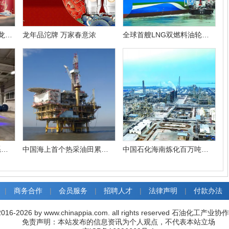
腾龙迎福 华彩东方 舍得龙年生肖酒礼盒限量上新
龙年品沱牌 万家春意浓
全球首艘LNG双燃料油轮在福建炼化卸油
中天合创叉车安全预警系统投入使用
中国海上首个热采油田累产原油破600万立方米
中国石化海南炼化百万吨乙烯项目建成投产
|
商务合作
|
会员服务
|
招聘人才
|
法律声明
|
付款办法
016-2026 by www.chinappia.com. all rights reserved 石油化
免责声明：本站发布的信息资讯为个人观点，不代表本站立场